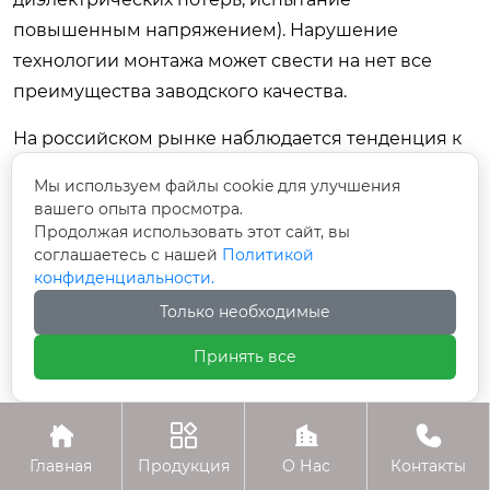
повышенным напряжением). Нарушение
технологии монтажа может свести на нет все
преимущества заводского качества.
На российском рынке наблюдается тенденция к
укрупнению игроков. Мелкие сборочные
Мы используем файлы cookie для улучшения
производства уходят с рынка СВН, уступая место
вашего опыта просмотра.
крупным холдингам с полным циклом
Продолжая использовать этот сайт, вы
соглашаетесь с нашей
Политикой
производства: от выпуска электротехнической
конфиденциальности.
стали до финальной сборки и испытаний. Это
Только необходимые
повышает общую надежность цепочки поставок,
но требует от заказчиков тщательной проверки
Принять все
контрагентов на предмет реальной
производственной мощности, а не просто




наличия торговых офисов.
Главная
Продукция
О Нас
Контакты