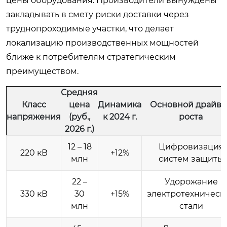
цены оборудования. Производители вынуждены
закладывать в смету риски доставки через
труднопроходимые участки, что делает
локализацию производственных мощностей
ближе к потребителям стратегическим
преимуществом.
Средняя
Класс
цена
Динамика
Основной драйве
напряжения
(руб.,
к 2024 г.
роста
2026 г.)
12 – 18
Цифровизация
220 кВ
+12%
млн
систем защиты
22 –
Удорожание
330 кВ
30
+15%
электротехническ
млн
стали