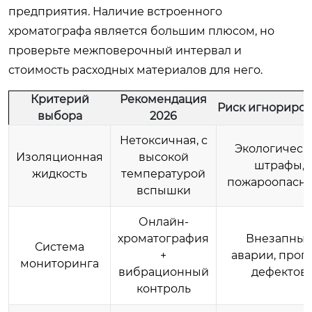
предприятия. Наличие встроенного
хроматографа является большим плюсом, но
проверьте межповерочный интервал и
стоимость расходных материалов для него.
Критерий
Рекомендация
Риск игнориро
выбора
2026
Нетоксичная, с
Экологическ
Изоляционная
высокой
штрафы,
жидкость
температурой
пожароопасно
вспышки
Онлайн-
хроматография
Внезапны
Система
+
аварии, проп
мониторинга
вибрационный
дефектов
контроль