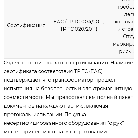
требова
лега
ЕАС (ТР ТС 004/2011,
эксплуат
Сертификация
ТР ТС 020/2011)
и стран
Отсут
маркиров
риск ш
Отдельно стоит сказать о сертификации. Наличие
сертификата соответствия ТР ТС (ЕАС)
подтверждает, что трансформатор прошел
испытания на безопасность и электромагнитную
совместимость. Мы предоставляем полный пакет
документов на каждую партию, включая
протоколы испытаний. Покупка
несертифицированного оборудования “с рук”
может привести к отказу в страховании