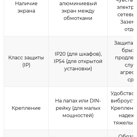
Наличие
алюминиевый
электро
экрана
экран между
сетевых
обмотками
Зазем
отде
Защита о
брызг
IP20 (для шкафов),
Класс защиты
продлев
IP54 (для открытой
(IP)
служ
установки)
агрес
сре
Удобство 
На лапах или DIN-
виброусто
Крепление
рейку (для малых
Крепление
мощностей)
надежн
тяжелых 
Обязат