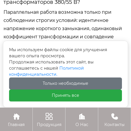
трансформаторов 380/55 В?
Параллельная работа возможна только при
соблюдении строгих условий: идентичное
напряжение короткого замыкания, одинаковый
коэффициент трансформации и совпадение
фазировки (группы соединения). На практике для
Мы используем файлы cookie для улучшения
сухих трансформаторов малой мощности это
вашего опыта просмотра.
сложно реализуемо и не рекомендуется без
Продолжая использовать этот сайт, вы
соглашаетесь с нашей
Политикой
специального оборудования синхронизации.
конфиденциальности.
Лучше использовать один трансформатор
Только необходимые
большей мощности.
Принять все
Как влияет температура на срок службы
трансформатора?
Правило “10 градусов” гласит: повышение




рабочей температуры изоляции на 10°C выше
Главная
Продукция
О Нас
Контакты
номинала сокращает срок службы в 2 раза. Если