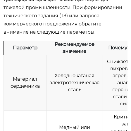
тяжелой промышленности. При формировании
технического задания (ТЗ) или запроса
коммерческого предложения обратите
внимание на следующие параметры.
Рекомендуемое
Параметр
Почему э
значение
Снижает 
вихревы
Холоднокатаная
нагрев.
Материал
электротехническая
анало
сердечника
сталь
горяче
стали 
силь
Критич
защ
Медный или
чувстви