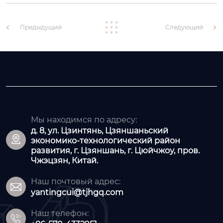
Предыдущий
Следующий
Мы находимся по адресу:
д. 8, ул. Цзинтянь, Цзяншаньский

экономико-технологический район
развития, г. Цзяншань, г. Цюйчжоу, пров.
Чжэцзян, Китай.
Наш почтовый адрес:

yantingcui@tjhgq.com
Наш телефон:
