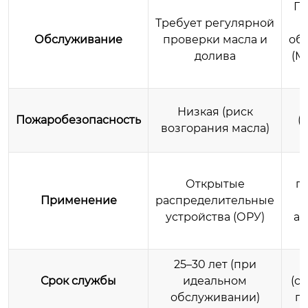
Пр
Требует регулярной
н
Обслуживание
проверки масла и
об
долива
(M
Низкая (риск
Пожаробезопасность
(
возгорания масла)
Открытые
п
Применение
распределительные
устройства (ОРУ)
аг
25–30 лет (при
Срок службы
идеальном
(с
обслуживании)
па