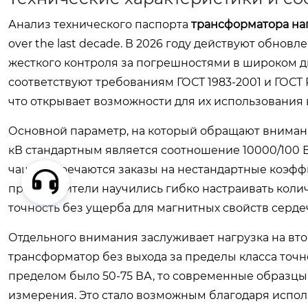
Анализ технического паспорта
трансформатора на
over the last decade. В 2026 году действуют обно
жесткого контроля за погрешностями в широком 
соответствуют требованиям ГОСТ 1983-2001 и ГОСТ 
что открывает возможности для их использования 
Основной параметр, на который обращают внимани
кВ стандартным является соотношение 10000/100 В 
чаще встречаются заказы на нестандартные коэфф
производители научились гибко настраивать коли
точность без ущерба для магнитных свойств серде
Отдельного внимания заслуживает нагрузка на вт
трансформатор без выхода за пределы класса точн
пределом было 50-75 ВА, то современные образцы 
измерения. Это стало возможным благодаря испо