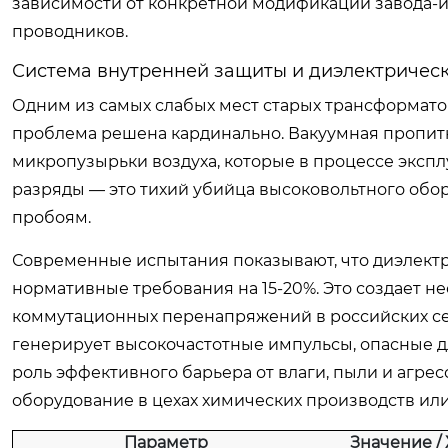
зависимости от конкретной модификации завода-и
проводников.
Система внутренней защиты и диэлектрическ
Одним из самых слабых мест старых трансформато
проблема решена кардинально. Вакуумная пропитк
микропузырьки воздуха, которые в процессе экспл
разряды — это тихий убийца высоковольтного обо
пробоям.
Современные испытания показывают, что диэлект
нормативные требования на 15-20%. Это создает н
коммутационных перенапряжений в российских сет
генерирует высокочастотные импульсы, опасные д
роль эффективного барьера от влаги, пыли и агрес
оборудование в цехах химических производств ил
Параметр
Значение /