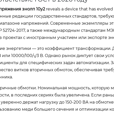
пряжения знолп 10у2
reveals a device that has evolved 
вленные редакции государственных стандартов, треб
диапазоне напряжений. Современные экземпляры э
Р 52724-2017, а также международным стандартам МЭК
в проектах с иностранным участием или экспорте эн
е энергетики — это коэффициент трансформации. Д
или 10000/100/√3 В. Однако рынок диктует свои усло
ициенты для специфических задач автоматизации. З
чество витков вторичных обмоток, обеспечивая тре
чника.
оричные обмотки. Номинальная мощность, которую м
ости, в последних сериях была увеличена. Если ран
уверенно держат нагрузку до 150-200 ВА на обмотке
льзованию меди большего сечения и оптимизации к