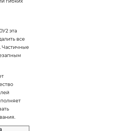
ли гибких
0У2 эта
далить все
. Частичные
незапным
ет
ество
елей
ыполняет
вать
вания.
а