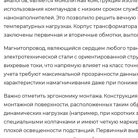
аналогов, является монолитная конструкция изоля
использования компаундов с низким сроком служб
нанонаполнителей. Это позволило решить вечную
температурных нагрузках. Корпус трансформатора 
заключены первичная и вторичные обмотки, выпо
Магнитопровод, являющийся сердцем любого тран
электротехнической стали с ориентированной стру
вихревые токи, что напрямую влияет на класс точ
учета требуют максимальной прозрачности данных
характеристики намагничивания даже при пониж
Важно отметить эргономику монтажа. Конструкция
монтажной поверхности, расположенных таким об
динамических нагрузках (например, при коротких
специальными колпачками и имеют четкую маркир
плохой освещенности подстанций. Первичный выво