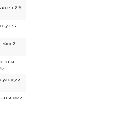
х сетей 6-
го учета
елейной
ость и
ть
луатации
жа силами