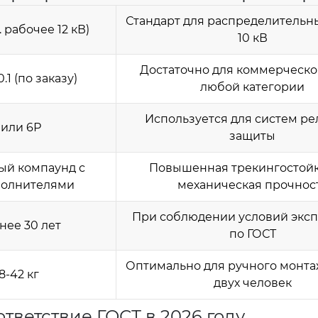
Стандарт для распределительны
. рабочее 12 кВ)
10 кВ
Достаточно для коммерческо
 0.1 (по заказу)
любой категории
Используется для систем р
 или 6Р
защиты
ый компаунд с
Повышенная трекингостойк
полнителями
механическая прочнос
При соблюдении условий эксп
нее 30 лет
по ГОСТ
Оптимально для ручного монта
8-42 кг
двух человек
тветствие ГОСТ в 2026 году