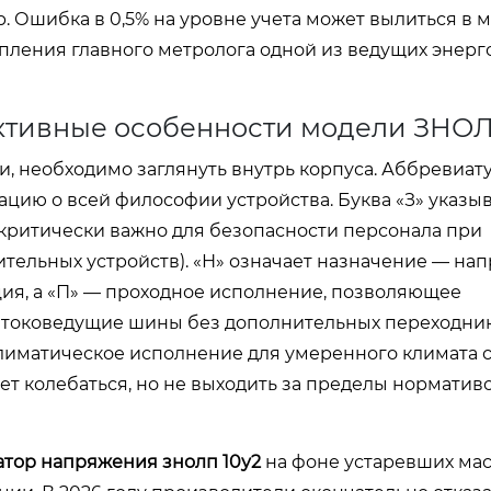
 Ошибка в 0,5% на уровне учета может вылиться в
упления главного метролога одной из ведущих энер
уктивные особенности модели ЗНО
, необходимо заглянуть внутрь корпуса. Аббревиат
ию о всей философии устройства. Буква «З» указыв
 критически важно для безопасности персонала при
тельных устройств). «Н» означает назначение — на
ция, а «П» — проходное исполнение, позволяющее
 токоведущие шины без дополнительных переходник
 климатическое исполнение для умеренного климата 
т колебаться, но не выходить за пределы норматив
тор напряжения знолп 10у2
на фоне устаревших ма