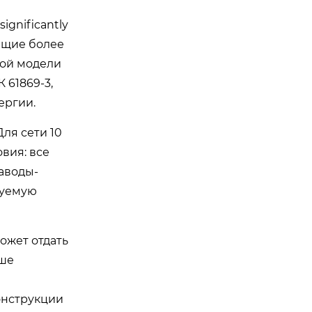
significantly
ующие более
той модели
 61869-3,
ергии.
ля сети 10
вия: все
аводы-
буемую
ожет отдать
ьше
онструкции