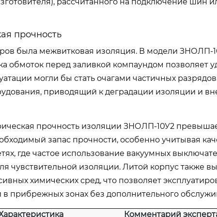
зготовителя), рассчитанного на подключение шин и
ая прочность
ров была межвитковая изоляция. В модели ЗНОЛП-1
а обмоток перед заливкой компаундом позволяет у
уатации могли бы стать очагами частичных разрядов
рудования, приводящий к деградации изоляции и в
рическая прочность изоляции ЗНОЛП-10У2 превыша
еобходимый запас прочности, особенно учитывая кач
ях, где частое использование вакуумных выключат
ля чувствительной изоляции. Литой корпус также в
сивных химических сред, что позволяет эксплуатиро
и в прибрежных зонах без дополнительного обслужи
 Характеристика
Комментарий эксперт