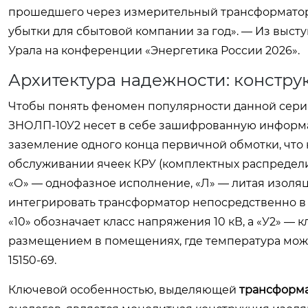
прошедшего через измерительный трансформатор.
убытки для сбытовой компании за год». — Из выст
Урала на конференции «Энергетика России 2026».
Архитектура надежности: констр
Чтобы понять феномен популярности данной серии
ЗНОЛП-10У2 несет в себе зашифрованную информац
заземление одного конца первичной обмотки, что
обслуживании ячеек КРУ (комплектных распредели
«О» — однофазное исполнение, «Л» — литая изоля
интегрировать трансформатор непосредственно в
«10» обозначает класс напряжения 10 кВ, а «У2» —
размещением в помещениях, где температура може
15150-69.
Ключевой особенностью, выделяющей
трансформа