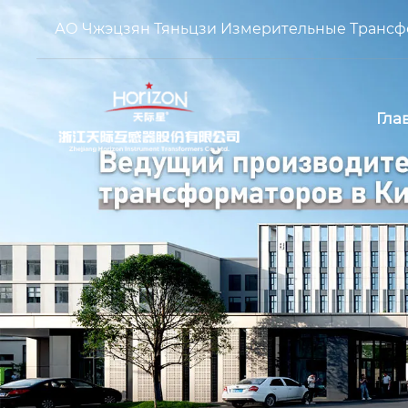
АО Чжэцзян Тяньцзи Измерительные Транс
Гла