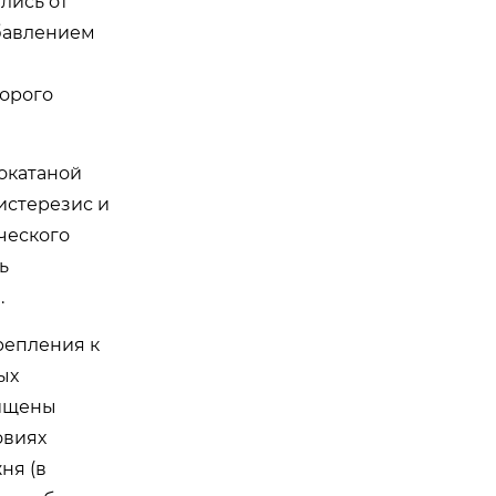
лись от
обавлением
торого
окатаной
истерезис и
ческого
ь
.
репления к
ых
щищены
овиях
ня (в