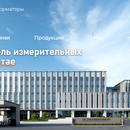
форматоры
вная
Продукция
О Нас