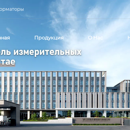
форматоры
вная
Продукция
О Нас