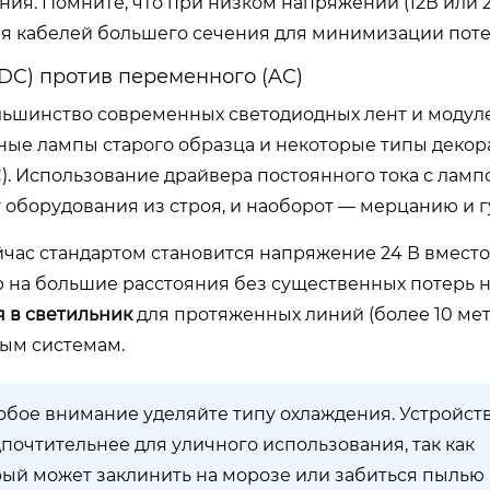
ия. Помните, что при низком напряжении (12В или 2
ия кабелей большего сечения для минимизации поте
DC) против переменного (AC)
ольшинство современных светодиодных лент и модул
нные лампы старого образца и некоторые типы деко
C). Использование драйвера постоянного тока с ламп
оборудования из строя, и наоборот — мерцанию и г
йчас стандартом становится напряжение 24 В вместо
ию на большие расстояния без существенных потерь
 в светильник
для протяженных линий (более 10 мет
вым системам.
обое внимание уделяйте типу охлаждения. Устройств
очтительнее для уличного использования, так как
рый может заклинить на морозе или забиться пылью