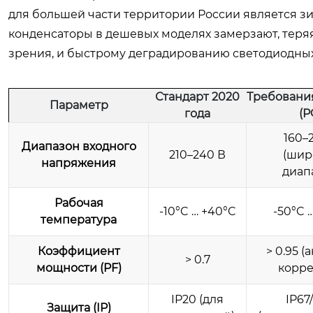
для большей части территории России является з
конденсаторы в дешевых моделях замерзают, теряя
зрения, и быстрому деградированию светодиодных
Стандарт 2020
Требования
Параметр
года
(Р
160–
Диапазон входного
210–240 В
(шир
напряжения
диап
Рабочая
-10°C … +40°C
-50°C 
температура
Коэффициент
> 0.95 (
> 0.7
мощности (PF)
корре
IP20 (для
IP67
Защита (IP)