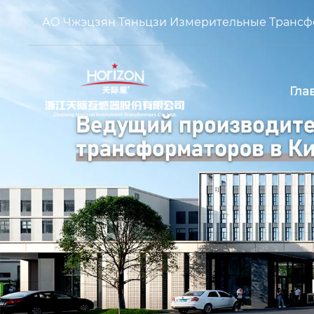
АО Чжэцзян Тяньцзи Измерительные Транс
Гла