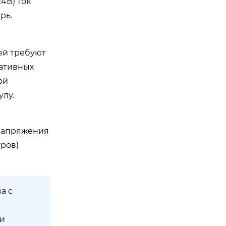
4В) ток
рь.
ей требуют
ративных
ой
улу.
 напряжения
ров)
а с
 и