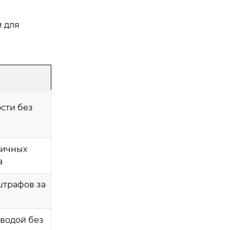
м для
сти без
личных
а
штрафов за
 водой без