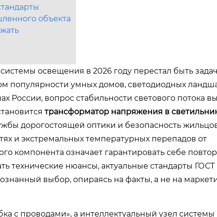
стандарты
шленного объекта
ежать
системы освещения в 2026 году перестал быть зада
том популярности умных домов, светодиодных ландш
х России, вопрос стабильности светового потока в
становится
трансформатор напряжения в светильни
лужбы дорогостоящей оптики и безопасность жильцов
етях и экстремальных температурных перепадов от
того компонента означает гарантировать себе повто
ать технические нюансы, актуальные стандарты ГОСТ
сознанный выбор, опираясь на факты, а не на марке
бка с проводами», а интеллектуальный узел системы