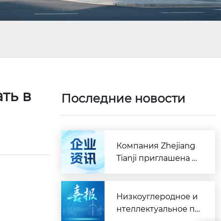
ть в
Последние новости
Компания Zhejiang
Tianji приглашена к
участию в Конфере
нции по совместны
м действиям в совр
Низкоуглеродное и
еменной производ
нтеллектуальное пр
ственной цепочке н