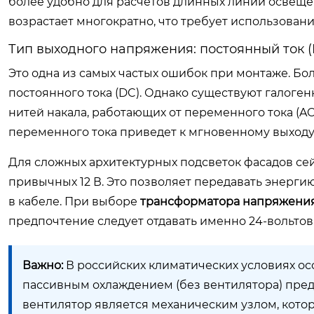
более удобно для расчетов длинных линий освещен
возрастает многократно, что требует использован
Тип выходного напряжения: постоянный ток (
Это одна из самых частых ошибок при монтаже. Б
постоянного тока (DC). Однако существуют галоге
нитей накала, работающих от переменного тока (A
переменного тока приведет к мгновенному выходу 
Для сложных архитектурных подсветок фасадов се
привычных 12 В. Это позволяет передавать энерг
в кабеле. При выборе
трансформатора напряжения
предпочтение следует отдавать именно 24-вольто
Важно:
В российских климатических условиях ос
пассивным охлаждением (без вентилятора) предп
вентилятор является механическим узлом, кото