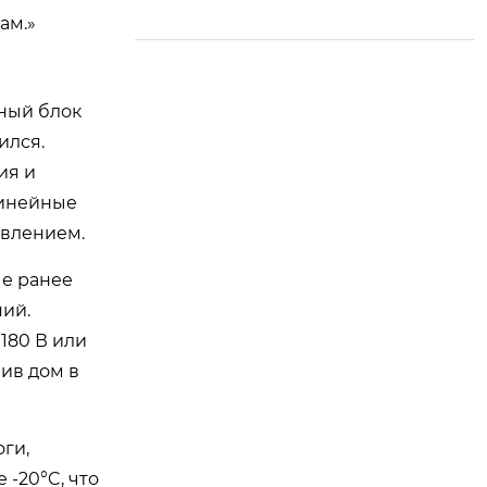
овольтные трансфо
государственной на
ам.»
рматоры тока для с
учно-исследовател
истем учета»
ьской станции пост
докторантуры
пный блок
ился.
ия и
линейные
авлением.
ые ранее
ний.
 180 В или
вив дом в
ги,
-20°C, что