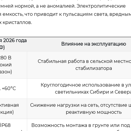
имней нормой, а не аномалией. Электролитические
 емкость, что приводит к пульсациям света, вредны
 кристаллов.
 2026 года
Влияние на эксплуатацию
Ф)
280 В
Стабильная работа в сельской местно
окий
стабилизатора
азон)
Круглогодичное использование в у
… +60°C
светильниках Сибири и Север
активная
Снижение нагрузки на сеть, отсутствие 
кция)
реактивную мощность
/IP68
Возможность монтажа в грунте или под