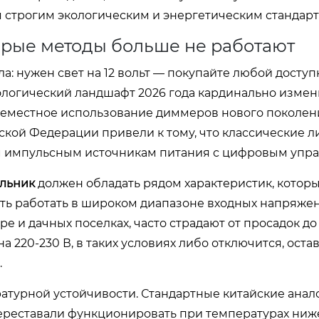
строгим экологическим и энергетическим стандарт
арые методы больше не работают
а: нужен свет на 12 вольт — покупайте любой досту
логический ландшафт 2026 года кардинально измен
всеместное использование диммеров нового поколен
кой Федерации привели к тому, что классические 
м импульсным источникам питания с цифровым упр
ильник
должен обладать рядом характеристик, котор
сть работать в широком диапазоне входных напряже
е и дачных поселках, часто страдают от просадок до
на 220-230 В, в таких условиях либо отключится, оста
.
атурной устойчивости. Стандартные китайские анало
ереставали функционировать при температурах ниже 