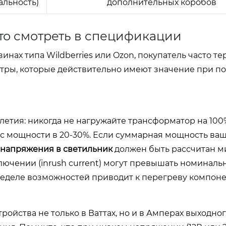
альность)
дополнительных коробов
что смотреть в спецификации
нах типа Wildberries или Ozon, покупатель часто те
тры, которые действительно имеют значение при п
летия: никогда не нагружайте трансформатор на 100
с мощности в 20-30%. Если суммарная мощность ва
напряжения в светильник
должен быть рассчитан м
ключении (inrush current) могут превышать номиналь
 пределе возможностей приводит к перегреву компон
ойства не только в Ваттах, но и в Амперах выходного