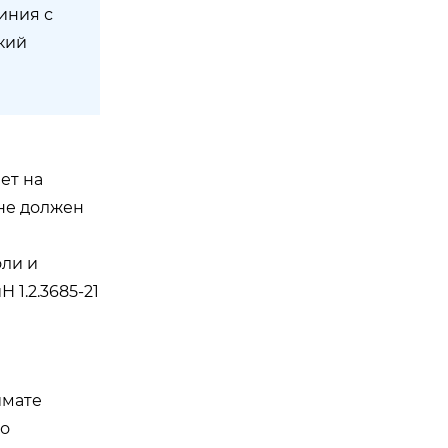
иния с
кий
ет на
не должен
оли и
1.2.3685-21
имате
го