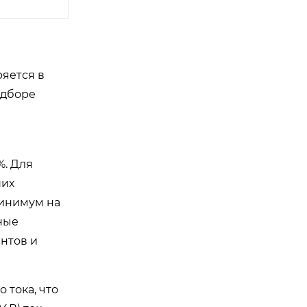
ряется в
одборе
%. Для
ших
инимум на
ные
ентов и
 тока, что