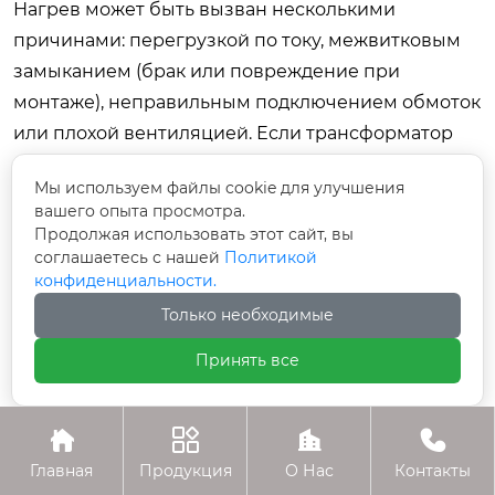
Нагрев может быть вызван несколькими
причинами: перегрузкой по току, межвитковым
замыканием (брак или повреждение при
монтаже), неправильным подключением обмоток
или плохой вентиляцией. Если трансформатор
новый и нагрузка в норме, проверьте, не
Мы используем файлы cookie для улучшения
перепутаны ли первичная и вторичная обмотки.
вашего опыта просмотра.
Также убедитесь, что вентиляционные отверстия
Продолжая использовать этот сайт, вы
стабилизатора не закрыты. Допустимая
соглашаетесь с нашей
Политикой
конфиденциальности.
температура нагрева корпуса трансформатора
Только необходимые
зависит от класса изоляции, но обычно не должна
превышать 80-90°C на ощупь (при ambient 25°C).
Принять все
Если рука не терпит — это перегрев.
Где найти схему подключения




трансформатора для конкретной модели
«Энергия»?
Главная
Продукция
О Нас
Контакты