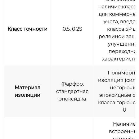
наличие класса
для коммерчес
учета, введе
Класс точности
0.5, 0.2S
класса 5Р д
релейной защи
улучшенно
переходно
характеристи
Полимерна
изоляция (сили
Фарфор,
Материал
негорючи
стандартная
изоляции
эпоксидные с
эпоксидка
класса горючес
0
Наличие
встроенны
датчиков