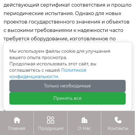
действующий сертификат соответствия и прошло
периодические испытания. Однако для новых
проектов государственного значения и объектов
с высокими требованиями к надежности часто
требуется оборудование, изготовленное по
новым стандартам 2026 года, особенно в части
Мы используем файлы cookie для улучшения
климатического исполнения и пожарной
вашего опыта просмотра.
Продолжая использовать этот сайт, вы
безопасности.
соглашаетесь с нашей
Политикой
В чем разница между классами точности 0.5
конфиденциальности.
и 0.2S?
Только необходимые
Класс 0.5 обеспечивает погрешность измерения
Принять все
не более 0.5% в рабочем диапазоне. Класс 0.2S
является более высоким и гарантирует точность
измерений даже при очень малых нагрузках (от




1% номинального тока), что критически важно для
Главная
Продукция
О Нас
Контакты
коммерческого учета электроэнергии, чтобы