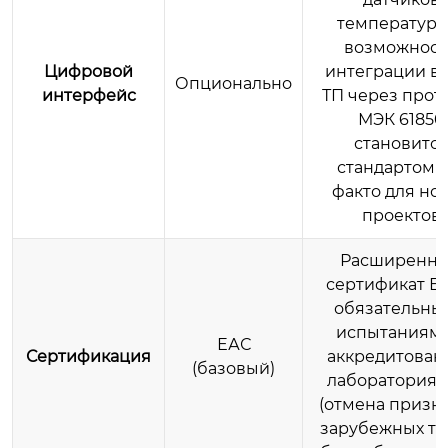
температуры
возможност
Цифровой
интеграции в
Опционально
интерфейс
ТП через прот
МЭК 61850
становитс
стандартом д
факто для но
проектов
Расширенн
сертификат ЕА
обязательны
испытаниями
ЕАС
Сертификация
аккредитован
(базовый)
лабораториях
(отмена призн
зарубежных те