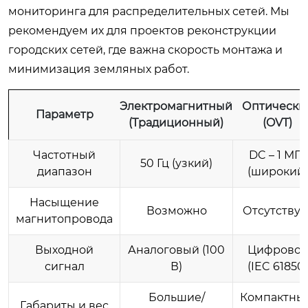
мониторинга для распределительных сетей. Мы
рекомендуем их для проектов реконструкции
городских сетей, где важна скорость монтажа и
минимизация земляных работ.
Электромагнитный
Оптически
Параметр
(Традиционный)
(OVT)
Частотный
DC – 1 МГц
50 Гц (узкий)
диапазон
(широкий)
Насыщение
Возможно
Отсутствуе
магнитопровода
Выходной
Аналоговый (100
Цифрово
сигнал
В)
(IEC 61850)
Большие/
Компактны
Габариты и вес