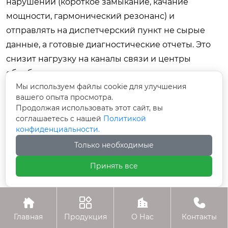
нарушений (короткое замыкание, качание
мощности, гармонический резонанс) и
отправлять на диспетчерский пункт не сырые
данные, а готовые диагностические отчеты. Это
снизит нагрузку на каналы связи и центры
обработки данных.
Мы используем файлы cookie для улучшения
Также развивается направление беспроводных
вашего опыта просмотра.
Продолжая использовать этот сайт, вы
сенсоров напряжения, использующих энергию
соглашаетесь с нашей
Политикой
самого поля для питания (energy harvesting). Это
конфиденциальности.
позволит устанавливать точки мониторинга в
Только необходимые
труднодоступных местах без прокладки кабелей
Принять все
питания и связи. Хотя технология еще находится
в стадии коммерциализации, пилотные проекты
в 2026 году уже демонстрируют ее




жизнеспособность для сетей распределения.
Главная
Продукция
О Нас
Контакты