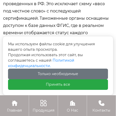
проведенных в РФ. Это исключает схему «ввоз
под честное слово» с последующей
сертификацией. Таможенные органы оснащены
доступом к базе данных ФГИС, где в реальном
времени отображается статус каждого
сертификата. Попытка ввезти оборудование с
Мы используем файлы cookie для улучшения
просроченными или фиктивными документами
вашего опыта просмотра.
приводит к конфискации груза и крупным
Продолжая использовать этот сайт, вы
соглашаетесь с нашей
Политикой
штрафам. Для покупателей это означает
конфиденциальности.
снижение рисков приобретения
Только необходимые
некачественного товара, но также требует более
тщательного планирования сроков поставок,
Принять все
учитывая время, необходимое на проведение
полного цикла испытаний (обычно от 2 до 4




недель).
Главная
Продукция
О Нас
Контакты