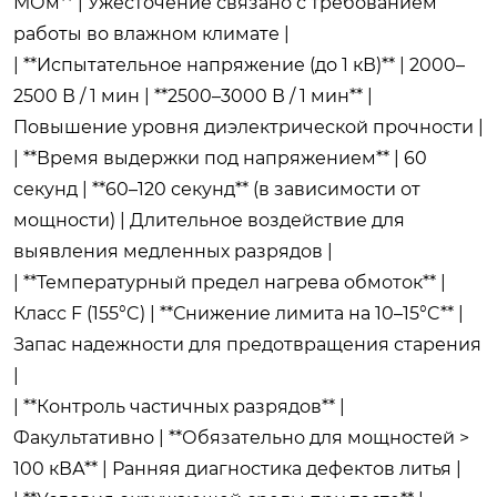
МОм** | Ужесточение связано с требованием
работы во влажном климате |
| **Испытательное напряжение (до 1 кВ)** | 2000–
2500 В / 1 мин | **2500–3000 В / 1 мин** |
Повышение уровня диэлектрической прочности |
| **Время выдержки под напряжением** | 60
секунд | **60–120 секунд** (в зависимости от
мощности) | Длительное воздействие для
выявления медленных разрядов |
| **Температурный предел нагрева обмоток** |
Класс F (155°C) | **Снижение лимита на 10–15°C** |
Запас надежности для предотвращения старения
|
| **Контроль частичных разрядов** |
Факультативно | **Обязательно для мощностей >
100 кВА** | Ранняя диагностика дефектов литья |