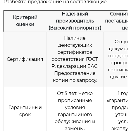
Разбейте предложение на составляющие.
Надежный
Сомнит
Критерий
производитель
поставщик
оценки
(Высокий приоритет)
цен
Наличие
Отсут
действующих
докумен
сертификатов
предост
Сертификация
соответствия ГОСТ
просро
Р, деклараций ЕАС.
сертифик
Предоставление
другие 
копий по запросу.
От 5 лет. Четко
1 год
прописанные
«гарантия
Гарантийный
условия
продаж
срок
гарантийного
уточн
обслуживания и
усло
замены.
эксплуа