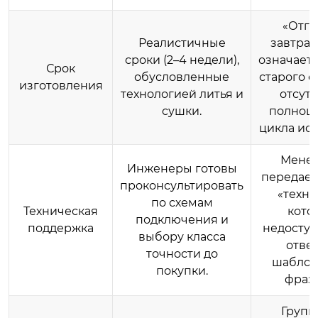
«Отгр
Реалистичные
завтра»
сроки (2–4 недели),
означает
Срок
обусловленные
старого с
изготовления
технологией литья и
отсут
сушки.
полноц
цикла ис
Мене
Инженеры готовы
передает
проконсультировать
«техна
по схемам
Техническая
кото
подключения и
поддержка
недоступ
выбору класса
отве
точности до
шабло
покупки.
фраз
Групп