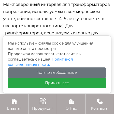
Межповерочный интервал для трансформаторов
напряжения, используемых в коммерческом
учете, обычно составляет 4–5 лет (уточняется в
паспорте конкретного типа). Для
трансформаторов, используемых только для
защиты и технического учета, периодичность
Мы используем файлы cookie для улучшения
определяется внутренними стандартами
вашего опыта просмотра.
Продолжая использовать этот сайт, вы
предприятия, но рекомендуется проводить
соглашаетесь с нашей
Политикой
проверку состояния изоляции и контактов не
конфиденциальности.
реже одного раза в 3 года или при капитальных
Только необходимые
ремонтах оборудования.
Принять все
Что делать, если при включении
трансформатор гудит?
Легкий равномерный гул характерен для




электромагнитного оборудования из-за
Главная
Продукция
О Нас
Контакты