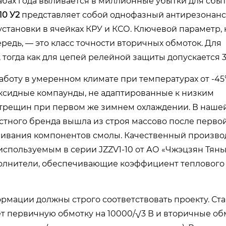
абах года выливается в миллионные убытки для сбы
0 У2
представляет собой однофазный антирезонан
становки в ячейках КРУ и КСО. Ключевой параметр, 
едь, — это класс точности вторичных обмоток. Для
, тогда как для цепей релейной защиты допускается 3
боту в умеренном климате при температурах от -45°
ксидные компаунды, не адаптированные к низким
отрещин при первом же зимнем охлаждении. В наше
стного бренда вышла из строя массово после перво
ивания компонентов смолы. Качественный произво
пользуемым в серии JZZV1-10 от АО «Чжэцзян Тяньц
полнители, обеспечивающие коэффициент теплового
мации должны строго соответствовать проекту. Ст
 первичную обмотку на 10000/√3 В и вторичные обм