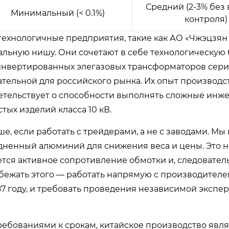
Средний (2-3% без
Минимальный (< 0.1%)
контроля)
технологичные предприятия, такие как АО «Чжэцзян
ьную нишу. Они сочетают в себе технологическую б
инвертированных элегазовых трансформаторов сери
ательной для российского рынка. Их опыт производс
детельствует о способности выполнять сложные ин
тых изделий класса 10 кВ.
е, если работать с трейдерами, а не с заводами. Мы
медненный алюминий для снижения веса и цены. Это 
тся активное сопротивление обмотки и, следовател
ежать этого — работать напрямую с производителе
7 году, и требовать проведения независимой экспе
ребованиями к срокам, китайское производство явля