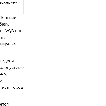
 входного
 Тяньцзи
азу,
и LVQB или
тва
женерные
 видели
недопустимо
ьно,
м,
ртизы перед
ется