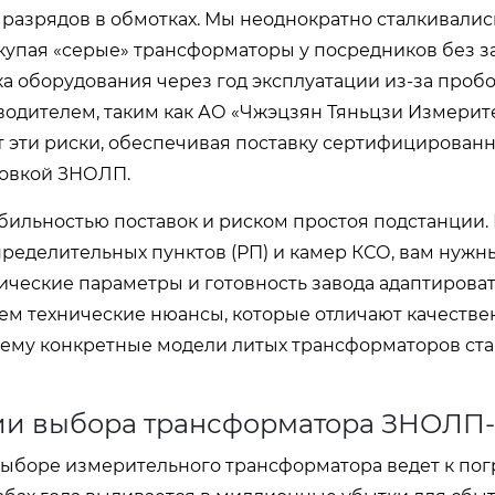
разрядов в обмотках. Мы неоднократно сталкивалис
окупая «серые» трансформаторы у посредников без з
ка оборудования через год эксплуатации из-за проб
водителем, таким как АО «Чжэцзян Тяньцзи Измери
т эти риски, обеспечивая поставку сертифицирован
ровкой ЗНОЛП.
бильностью поставок и риском простоя подстанции.
ределительных пунктов (РП) и камер КСО, вам нужн
ческие параметры и готовность завода адаптирова
ем технические нюансы, которые отличают качеств
очему конкретные модели литых трансформаторов ст
ии выбора трансформатора ЗНОЛП-
 выборе измерительного трансформатора ведет к по