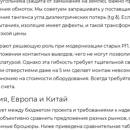
еугольника (защита от замыкания на землю). Важно 
ения обмоток. Мы советуем запрашивать у поставщи
ия тангенса угла диэлектрических потерь (tg δ). Есл
ытаниях, изоляция имеет дефекты, и такой трансфор
изкой цены.
грают решающую роль при модернизации старых РП.
ложении контактных выводов, чего не могут позволи
атурой. Однако эта гибкость требует тщательной с
и отверстиями даже на 5 мм сделает монтаж невоз
ономию на стоимости оборудования. Всегда требуйт
счета.
я, Европа и Китай
ует между бюджетом проекта и требованиями к наде
объективно сравнить предложения разных рынков, 
амные брошюры. Ниже приведена сравнительная таб