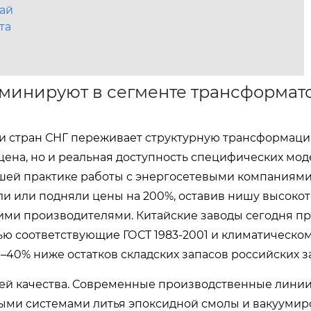
тай
та
минируют в сегменте трансформат
и стран СНГ переживает структурную трансформацию
ена, но и реальная доступность специфических моде
ашей практике работы с энергосетевыми компаниям
и или подняли цены на 200%, оставив нишу высоко
ими производителями. Китайские заводы сегодня п
тью соответствующие ГОСТ 1983-2001 и климатическо
–40% ниже остатков складских запасов российских з
еей качества. Современные производственные линии
и системами литья эпоксидной смолы и вакуумиро