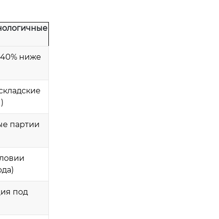
нологичные
-40% ниже
 складские
)
ые партии
словии
ода)
ция под