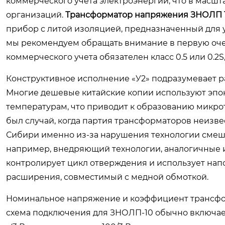
коммерческого учета электроэнергии, что в масшт
организаций.
Трансформатор напряжения ЗНОЛП 1
прибор с литой изоляцией, предназначенный для у
мы рекомендуем обращать внимание в первую очер
коммерческого учета обязателен класс 0.5 или 0.2S
Конструктивное исполнение «У2» подразумевает ра
Многие дешевые китайские копии используют эпо
температурам, что приводит к образованию микр
был случай, когда партия трансформаторов неизве
Сибири именно из-за нарушения технологии смеш
например, внедряющий технологии, аналогичные ис
контролирует цикл отверждения и использует на
расширения, совместимый с медной обмоткой.
Номинальное напряжение и коэффициент трансфор
схема подключения для ЗНОЛП-10 обычно включает