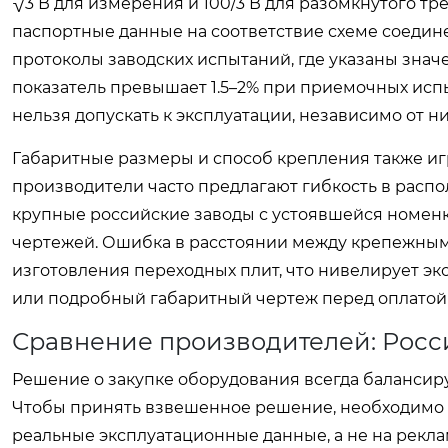
√3 В для измерения и 100/3 В для разомкнутого тр
паспортные данные на соответствие схеме соедин
протоколы заводских испытаний, где указаны значен
показатель превышает 1.5–2% при приемочных исп
нельзя допускать к эксплуатации, независимо от н
Габаритные размеры и способ крепления также и
производители часто предлагают гибкость в распо
крупные российские заводы с устоявшейся номенкл
чертежей. Ошибка в расстоянии между крепежным
изготовления переходных плит, что нивелирует эк
или подробный габаритный чертеж перед оплатой 
Сравнение производителей: Росси
Решение о закупке оборудования всегда балансир
Чтобы принять взвешенное решение, необходимо 
реальные эксплуатационные данные, а не на рекл