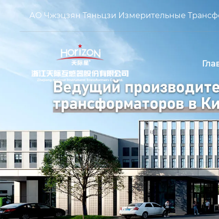
АО Чжэцзян Тяньцзи Измерительные Транс
Гла