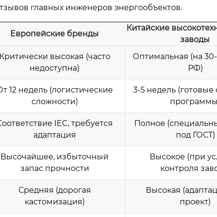
отзывов главных инженеров энергообъектов.
Китайские высокотех
Европейские бренды
заводы
Критически высокая (часто
Оптимальная (на 30
недоступна)
РФ)
От 12 недель (логистические
3-5 недель (готовые
сложности)
программы
Соответствие IEC, требуется
Полное (специальн
адаптация
под ГОСТ)
Высочайшее, избыточный
Высокое (при у
запас прочности
контроля зав
Средняя (дорогая
Высокая (адапта
кастомизация)
проект)