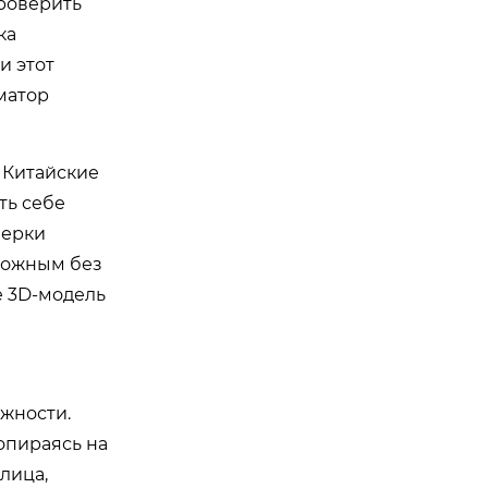
проверить
ка
и этот
матор
 Китайские
ть себе
верки
можным без
е 3D-модель
жности.
опираясь на
лица,