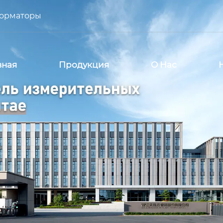
форматоры
вная
Продукция
О Нас