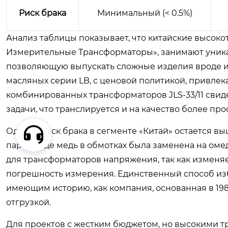
Риск брака
Минимальный (< 0.5%)
Анализ таблицы показывает, что китайские высоко
Измерительные Трансформаторы», занимают уникал
позволяющую выпускать сложные изделия вроде 
масляных серии LB, с ценовой политикой, привлек
комбинированных трансформаторов JLS-33/11 сви
задачи, что транслируется и на качество более прос
Однако риск брака в сегменте «Китай» остается выш
партии, где медь в обмотках была заменена на о
для трансформаторов напряжения, так как изменяе
погрешность измерения. Единственный способ изб
имеющим историю, как компания, основанная в 198
отгрузкой.
Для проектов с жестким бюджетом, но высокими т