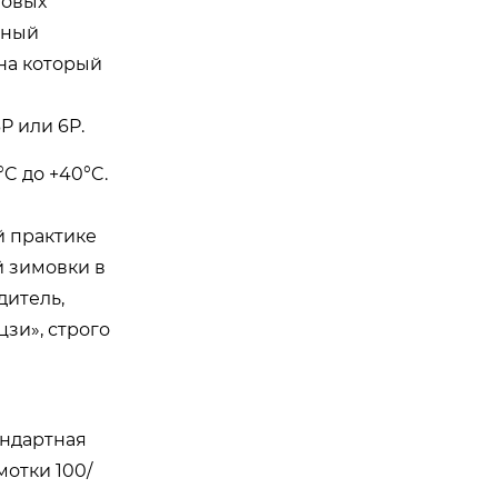
товых
сный
на который
P или 6P.
C до +40°C.
й практике
й зимовки в
дитель,
зи», строго
андартная
отки 100/