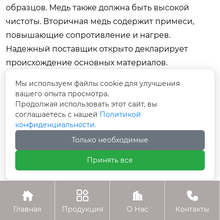
образцов. Медь также должна быть высокой
чистоты. Вторичная медь содержит примеси,
повышающие сопротивление и нагрев.
Надежный поставщик открыто декларирует
происхождение основных материалов.
Заключение: инвестиция в
Мы используем файлы cookie для улучшения
вашего опыта просмотра.
надежность
Продолжая использовать этот сайт, вы
соглашаетесь с нашей
Политикой
Ответ на вопрос
где найти надежного
конфиденциальности.
поставщика трансформаторов 35 кв?
лежит не в
Только необходимые
плоскости поиска самой низкой цены, а в
плоскости комплексной оценки технической
Принять все
компетенции, производственных возможностей
и репутации компании. Рынок предлагает




множество вариантов, но лишь немногие
Главная
Продукция
О Нас
Контакты
способны обеспечить полное соответствие