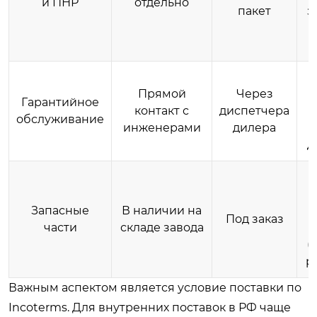
и ПНР
отдельно
пакет
з
д
В
Прямой
Через
Гарантийное
контакт с
диспетчера
обслуживание
инженерами
дилера
д
Запасные
В наличии на
Под заказ
части
складе завода
к
(
р
Важным аспектом является условие поставки по
Incoterms. Для внутренних поставок в РФ чаще