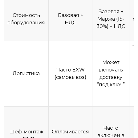
Базовая +
в
Стоимость
Базовая +
Маржа (15-
о
оборудования
НДС
30%) + НДС
Т
т
Может
Часто EXW
включать
с
Логистика
(самовывоз)
доставку
“под ключ”
л
Часто
Шеф-монтаж
Оплачивается
включен в