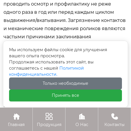
проводить осмотр и профилактику не реже
одного раза в год или перед каждым циклом
выдвижения/вкатывания. Загрязнение контактов
и механические повреждения роликов являются
частыми причинами заклинивания
оборудования.
Мы используем файлы cookie для улучшения
вашего опыта просмотра.
Влияет ли климатическое исполнение на
Продолжая использовать этот сайт, вы
цену трансформатора?
соглашаетесь с нашей
Политикой
Да, исполнение УХЛ (для холодного климата)
конфиденциальности.
обычно дороже стандартного исполнения У на
Только необходимые
10-15% из-за использования специальных марок
Принять все
стали, морозостойких уплотнителей,
подогревателей масла и усиленной
теплоизоляции. Однако экономия на этом пункте




для регионов с суровым климатом недопустима,
Главная
Продукция
О Нас
Контакты
так как риск выхода из строя многократно